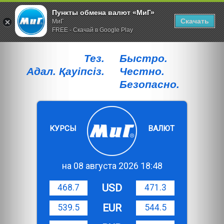
Пункты обмена валют «МиГ»
Скачать
МиГ
FREE - Скачай в Google Play
Тез.
Быстро.
Адал. Қауiпсiз.
Честно.
Безопасно.
КУРСЫ
ВАЛЮТ
на 08 августа 2026 18:48
USD
468.7
471.3
EUR
539.5
544.5