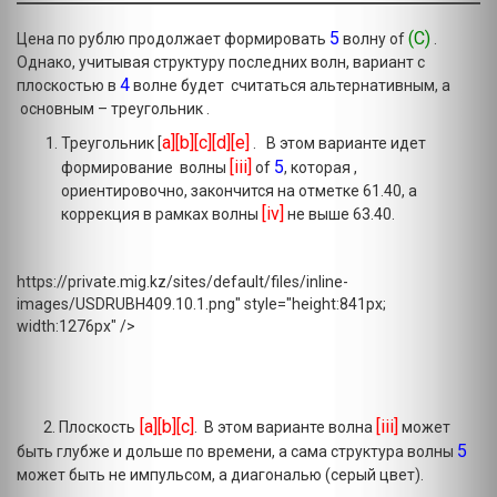
5
(C)
Цена по рублю продолжает формировать
волну of
.
Однако, учитывая структуру последних волн, вариант с
4
плоскостью в
волне будет считаться альтернативным, а
основным – треугольник .
a][b][c][d][e]
Треугольник [
. В этом варианте идет
[iii]
5
формирование волны
of
, которая ,
ориентировочно, закончится на отметке 61.40, а
[iv]
коррекция в рамках волны
не выше 63.40.
https://private.mig.kz/sites/default/files/inline-
images/USDRUBH409.10.1.png" style="height:841px;
width:1276px" />
[a][b][c]
[iii]
2. Плоскость
. В этом варианте волна
может
5
быть глубже и дольше по времени, а сама структура волны
может быть не импульсом, а диагональю (серый цвет).