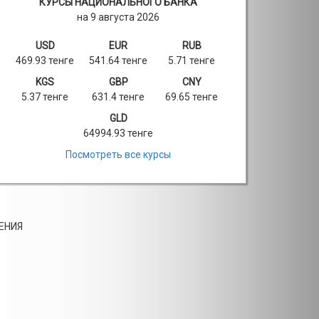
КУРСЫ НАЦИОНАЛЬНОГО БАНКА
на 9 августа 2026
USD
EUR
RUB
469.93 тенге
541.64 тенге
5.71 тенге
KGS
GBP
CNY
5.37 тенге
631.4 тенге
69.65 тенге
GLD
64994.93 тенге
Посмотреть все курсы
ЕНИЯ