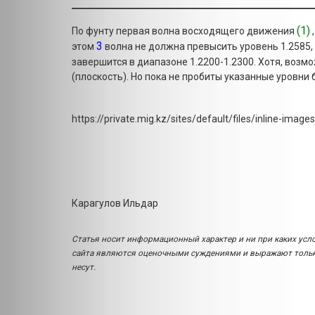
(1)
По фунту первая волна восходящего движения
3
этом
волна не должна превысить уровень 1.2585,
завершится в диапазоне 1.2200-1.2300. Хотя, возмо
(плоскость). Но пока не пробиты указанные уровни б
https://private.mig.kz/sites/default/files/inline-ima
Карагулов Ильдар
Статья носит информационный характер и ни при каких усл
сайта являются оценочными суждениями и выражают только
несут.