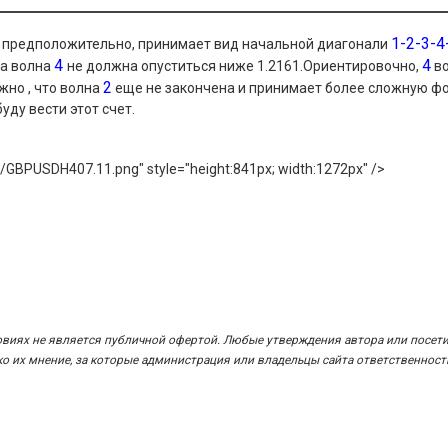
1-2-3-4
, предположительно, принимает вид начальной диагонали
4
4
 а волна
не должна опуститься ниже 1.2161.Ориентировочно,
в
2
жно , что волна
еще не закончена и принимает более сложную ф
уду вести этот счет.
ges/GBPUSDH407.11.png" style="height:841px; width:1272px" />
овиях не является публичной офертой. Любые утверждения автора или посет
 их мнение, за которые администрация или владельцы сайта ответственност