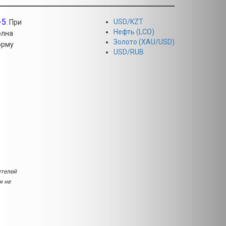
-5
USD/KZT
. При
Нефть (LCO)
олна
Золото (XAU/USD)
орму
USD/RUB
ителей
и не