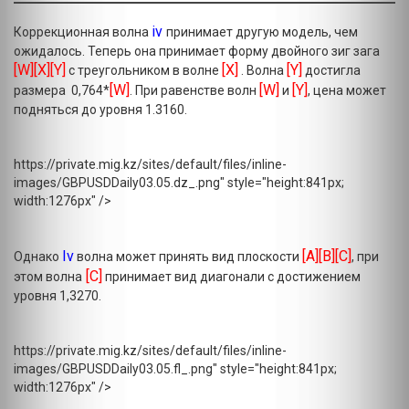
iv
Коррекционная волна
принимает другую модель, чем
ожидалось. Теперь она принимает форму двойного зиг зага
[W][X][Y]
[X]
[Y]
с треугольником в волне
. Волна
достигла
[W]
[W]
[Y]
размера 0,764*
. При равенстве волн
и
, цена может
подняться до уровня 1.3160.
https://private.mig.kz/sites/default/files/inline-
images/GBPUSDDaily03.05.dz_.png" style="height:841px;
width:1276px" />
Iv
[A][B][C]
Однако
волна может принять вид плоскости
, при
[C]
этом волна
принимает вид диагонали с достижением
уровня 1,3270.
https://private.mig.kz/sites/default/files/inline-
images/GBPUSDDaily03.05.fl_.png" style="height:841px;
width:1276px" />