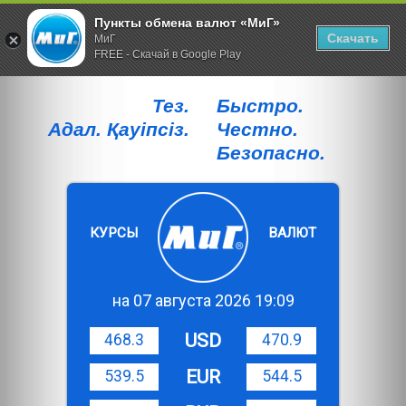
Пункты обмена валют «МиГ»
Скачать
МиГ
FREE - Скачай в Google Play
Тез.
Быстро.
Адал. Қауiпсiз.
Честно.
Безопасно.
КУРСЫ
ВАЛЮТ
на 07 августа 2026 19:09
USD
468.3
470.9
EUR
539.5
544.5