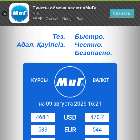
Пункты обмена валют «МиГ»
Скачать
МиГ
FREE - Скачай в Google Play
Тез.
Быстро.
Адал. Қауiпсiз.
Честно.
Безопасно.
КУРСЫ
ВАЛЮТ
на 09 августа 2026 16:21
USD
468.1
470.7
EUR
539
544