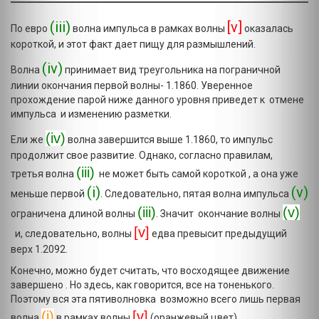
(iii)
[v]
По евро
волна импульса в рамках волны
оказалась
короткой, и этот факт дает пищу для размышлений.
(iv)
Волна
принимает вид треугольника на пограничной
линии окончания первой волны- 1.1860. Уверенное
прохождение парой ниже данного уровня приведет к отмене
импульса и изменению разметки.
(iv)
Ели же
волна завершится выше 1.1860, то импульс
продолжит свое развитие. Однако, согласно правилам,
(iii)
третья волна
не может быть самой короткой , а она уже
(i)
(v)
меньше первой
. Следовательно, пятая волна импульса
(iii)
(v)
ограничена длиной волны
. Значит окончание волны
[v]
и, следовательно, волны
едва превысит предыдущий
верх 1.2092.
Конечно, можно будет считать, что восходящее движение
завершено . Но здесь, как говорится, все на тоненького.
Поэтому вся эта пятиволновка возможно всего лишь первая
(i)
[v]
волна
в рамках волны
(оранжевый цвет).