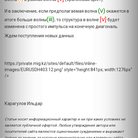
(v)
И в заключение, если предполагаемая волна
окажется в
(iii)
[v]
итоге больше волны
, то структура в волне
будет
изменена с простого импульса на конечную диагональ.
Ждем поступления новых данных.
https://private.mig.kz/sites/default/files/inline-
images/EURUSDH403.12.png" style="height:841px; width:1276px"
/>
Карагулов Ильдар
Статья носит информационный характер и ни при каких условиях не
является публичной офертой. Любые утверждения автора или
посетителей сайта являются оценочными суждениями и выражают
только их мнение, за которые администрация или владельцы сайта