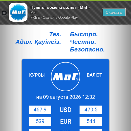
Пункты обмена валют «МиГ»
Скачать
МиГ
FREE - Скачай в Google Play
Тез.
Быстро.
Адал. Қауiпсiз.
Честно.
Безопасно.
КУРСЫ
ВАЛЮТ
на 09 августа 2026 12:32
USD
467.9
470.5
EUR
539
544