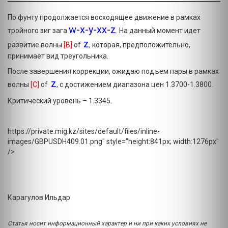
По фунту продолжается восходящее движение в рамках
w-x-y-xx-z
тройного зиг зага
. На данный момент идет
z
развитие волны
[B]
of
, которая, предположительно,
принимает вид треугольника.
После завершения коррекции, ожидаю подъем пары в рамках
z
волны
[C]
of
, с достижением диапазона цен 1.3700-1.3800.
Критический уровень – 1.3345.
https://private.mig.kz/sites/default/files/inline-
images/GBPUSDH409.01.png" style="height:841px; width:1276px"
/>
Карагулов Ильдар
Статья носит информационный характер и ни при каких условиях не