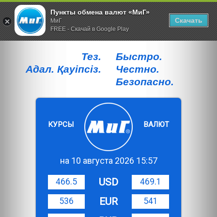
Пункты обмена валют «МиГ»
Скачать
МиГ
FREE - Скачай в Google Play
Тез.
Быстро.
Адал. Қауiпсiз.
Честно.
Безопасно.
КУРСЫ
ВАЛЮТ
на 10 августа 2026 15:57
USD
466.5
469.1
EUR
536
541