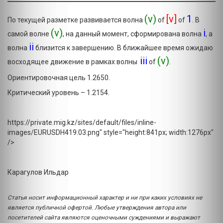
(v)
[v]
1
По текущей разметке развивается волна
of
of
. В
(v)
i
самой волне
, на данный момент, сформирована волна
, а
ii
волна
близится к завершению. В ближайшее время ожидаю
iii
(v)
восходящее движение в рамках волны
of
.
Ориентировочная цель 1.2650.
Критический уровень – 1.2154.
https://private.mig.kz/sites/default/files/inline-
images/EURUSDH419.03.png" style="height:841px; width:1276px"
/>
Карагулов Ильдар
Статья носит информационный характер и ни при каких условиях не
является публичной офертой. Любые утверждения автора или
посетителей сайта являются оценочными суждениями и выражают