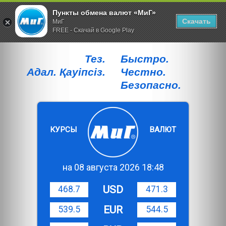
Пункты обмена валют «МиГ»
Скачать
МиГ
FREE - Скачай в Google Play
Тез.
Быстро.
Адал. Қауiпсiз.
Честно.
Безопасно.
КУРСЫ
ВАЛЮТ
на 08 августа 2026 18:48
USD
468.7
471.3
EUR
539.5
544.5