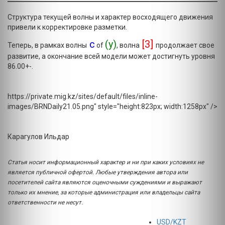
Структура текущей волны и характер восходящего движения
привели к корректировке разметки.
c
(y)
[3]
Теперь, в рамках волны
of
, волна
продолжает свое
развитие, а окончание всей модели может достигнуть уровня
86.00+-.
https://private.mig.kz/sites/default/files/inline-
images/BRNDaily21.05.png" style="height:823px; width:1258px" />
Карагулов Ильдар
Статья носит информационный характер и ни при каких условиях не
является публичной офертой. Любые утверждения автора или
посетителей сайта являются оценочными суждениями и выражают
только их мнение, за которые администрация или владельцы сайта
ответственности не несут.
USD/KZT