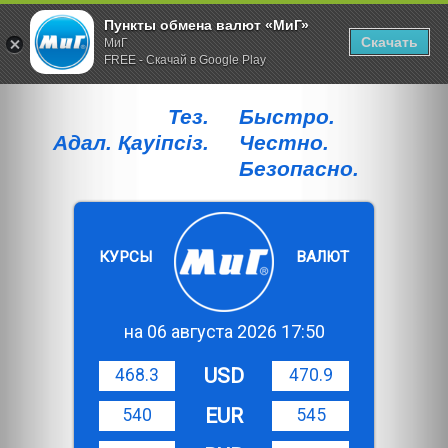
Пункты обмена валют «МиГ»
Скачать
МиГ
FREE - Скачай в Google Play
Тез.
Быстро.
Адал. Қауiпсiз.
Честно.
Безопасно.
КУРСЫ
ВАЛЮТ
на 06 августа 2026 17:50
USD
468.3
470.9
EUR
540
545