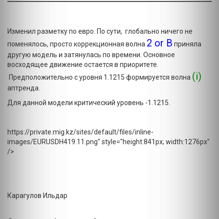
Изменил разметку по евро. По сути, глобально ничего не
2 or B
поменялось, просто коррекционная волна
приняла
другую модель и затянулась по времени. Основное
восходящее движение остается в приоритете.
(i)
Предположительно с уровня 1.1215 формируется волна
аптренда.
Для данной модели критический уровень -1.1215.
https://private.mig.kz/sites/default/files/inline-
images/EURUSDH419.11.png" style="height:841px; width:1276px"
/>
Карагулов Ильдар