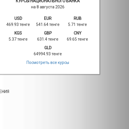
КУРСЫ НАЦИОНАЛЬНОГО БАНКА
на 8 августа 2026
USD
EUR
RUB
469.93 тенге
541.64 тенге
5.71 тенге
KGS
GBP
CNY
5.37 тенге
631.4 тенге
69.65 тенге
GLD
64994.93 тенге
Посмотреть все курсы
ЕНИЯ