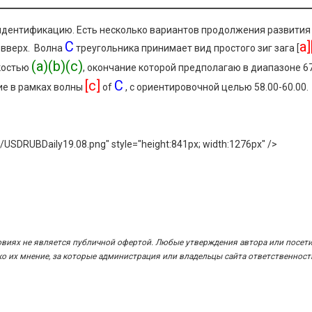
 идентификацию. Есть несколько вариантов продолжения развития
С
a]
 вверх. Волна
треугольника принимает вид простого зиг зага [
(a)(b)(c)
костью
, окончание которой предполагаю в диапазоне 67
[c]
C
ие в рамках волны
of
, с ориентировочной целью 58.00-60.00.
ges/USDRUBDaily19.08.png" style="height:841px; width:1276px" />
овиях не является публичной офертой. Любые утверждения автора или посет
 их мнение, за которые администрация или владельцы сайта ответственност