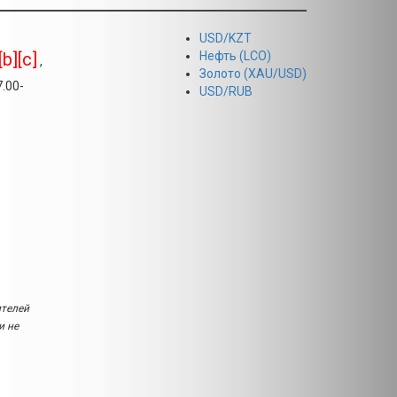
USD/KZT
[b][c]
Нефть (LCO)
,
Золото (XAU/USD)
.00-
USD/RUB
ителей
и не