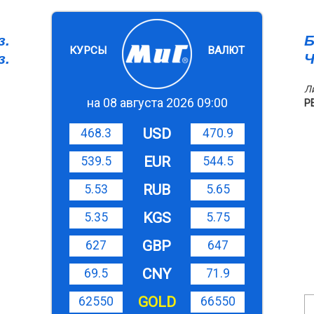
з.
Б
КУРСЫ
ВАЛЮТ
з.
Ч
Л
на 08 августа 2026 09:00
Р
USD
468.3
470.9
EUR
539.5
544.5
RUB
5.53
5.65
KGS
5.35
5.75
GBP
627
647
CNY
69.5
71.9
GOLD
62550
66550