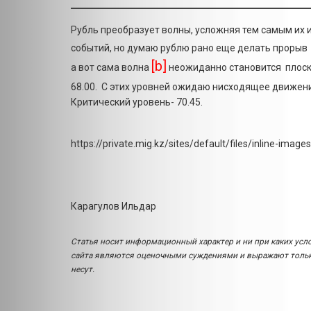
Рубль преобразует волны, усложняя тем самым их
событий, но думаю рублю рано еще делать прорыв
[b]
а вот сама волна
неожиданно становится плос
68.00. С этих уровней ожидаю нисходящее движен
Критический уровень- 70.45.
https://private.mig.kz/sites/default/files/inline-ima
Карагулов Ильдар
Статья носит информационный характер и ни при каких усл
сайта являются оценочными суждениями и выражают только
несут.