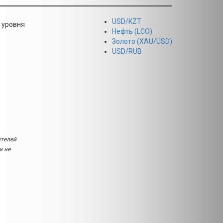
USD/KZT
 уровня
Нефть (LCO)
Золото (XAU/USD)
USD/RUB
ителей
и не