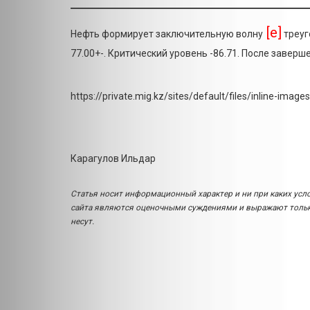
[e]
Нефть формирует заключительную волну
треуг
77.00+-. Критический уровень -86.71. После заве
https://private.mig.kz/sites/default/files/inline-ima
Карагулов Ильдар
Статья носит информационный характер и ни при каких усл
сайта являются оценочными суждениями и выражают только
несут.