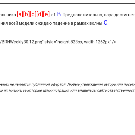
[a][b][c][d][e]
B
ольника
of
. Предположительно, пара достигнет
С
ршения всей модели ожидаю падение в рамках волны
.
ges/BRNWeekly30.12.png" style="height:823px; width:1262px" />
овиях не является публичной офертой. Любые утверждения автора или посет
 их мнение, за которые администрация или владельцы сайта ответственност