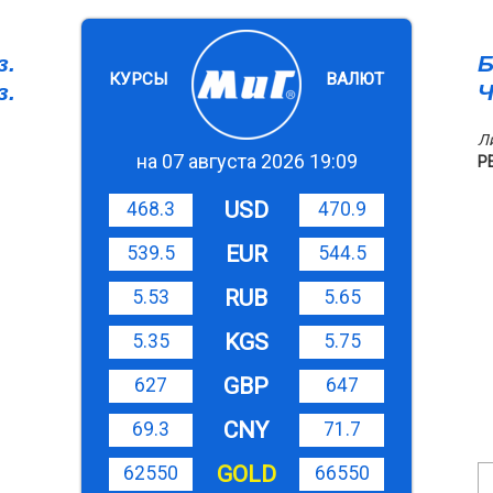
з.
Б
КУРСЫ
ВАЛЮТ
з.
Ч
Л
на 07 августа 2026 19:09
Р
USD
468.3
470.9
EUR
539.5
544.5
RUB
5.53
5.65
KGS
5.35
5.75
GBP
627
647
CNY
69.3
71.7
GOLD
62550
66550