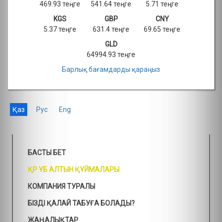
469.93 теңге
541.64 теңге
5.71 теңге
KGS
GBP
CNY
5.37 теңге
631.4 теңге
69.65 теңге
GLD
64994.93 теңге
Барлық бағамдарды қараңыз
Қаз
Рус
Eng
БАСТЫ БЕТ
ҚР ҰБ АЛТЫН ҚҰЙМАЛАРЫ
КОМПАНИЯ ТУРАЛЫ
БІЗДІ ҚАЛАЙ ТАБУҒА БОЛАДЫ?
ЖАҢАЛЫҚТАР