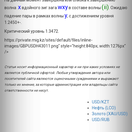
На данный момент завершена или близка к завершению
x
wxy
(ii)
волна
вдойного зиг зага
в составе волны
. Ожидаю
y
падение пары в рамках волны
, с достижением уровня
1.2450+-.
Критический уровнь 1.3472.
https://private.mig.kz/sites/default/files/inline-
images/GBPUSDH43011.png" style="height:840px; width:1276px"
/>
Статья носит информационный характер и ни при каких условиях не
является публичной офертой. Любые утверждения автора или
посетителей сайта являются оценочными суждениями и выражают
только их мнение, за которые администрация или владельцы сайта
ответственности не несут.
USD/KZT
Нефть (LCO)
Золото (XAU/USD)
USD/RUB