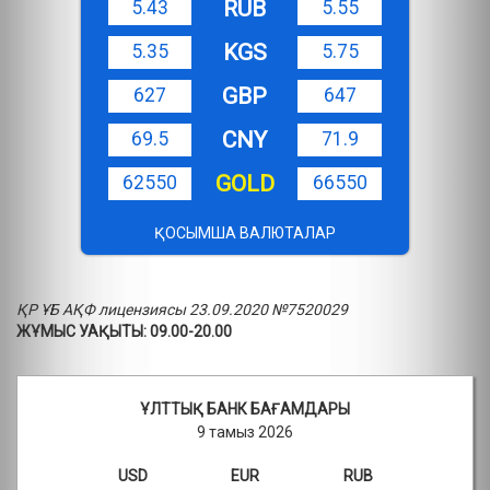
RUB
5.43
5.55
KGS
5.35
5.75
GBP
627
647
CNY
69.5
71.9
GOLD
62550
66550
ҚОСЫМША ВАЛЮТАЛАР
ҚР ҰБ АҚФ лицензиясы 23.09.2020 №7520029
ЖҰМЫС УАҚЫТЫ: 09.00-20.00
ҰЛТТЫҚ БАНК БАҒАМДАРЫ
9 тамыз 2026
USD
EUR
RUB