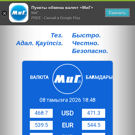
Пункты обмена валют «МиГ»
Скачать
МиГ
FREE - Скачай в Google Play
Тез.
Быстро.
Адал. Қауiпсiз.
Честно.
Безопасно.
ВАЛЮТА
БАҒАМДАРЫ
08 тамызға 2026 18:48
USD
468.7
471.3
EUR
539.5
544.5