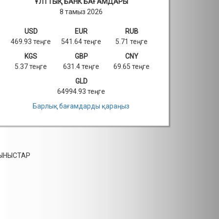
ҰЛТТЫҚ БАНК БАҒАМДАРЫ
8 тамыз 2026
USD
EUR
RUB
469.93 теңге
541.64 теңге
5.71 теңге
KGS
GBP
CNY
5.37 теңге
631.4 теңге
69.65 теңге
GLD
64994.93 теңге
Барлық бағамдарды қараңыз
СЫНЫСТАР