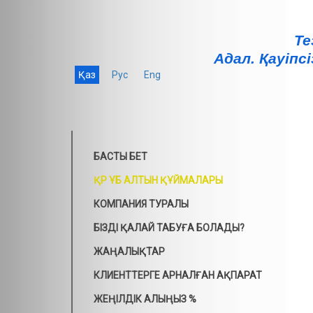
Те
Адал. Қауiпсi
Қаз
Рус
Eng
БАСТЫ БЕТ
ҚР ҰБ АЛТЫН ҚҰЙМАЛАРЫ
КОМПАНИЯ ТУРАЛЫ
БІЗДІ ҚАЛАЙ ТАБУҒА БОЛАДЫ?
ЖАҢАЛЫҚТАР
КЛИЕНТТЕРГЕ АРНАЛҒАН АҚПАРАТ
ЖЕҢІЛДІК АЛЫҢЫЗ %