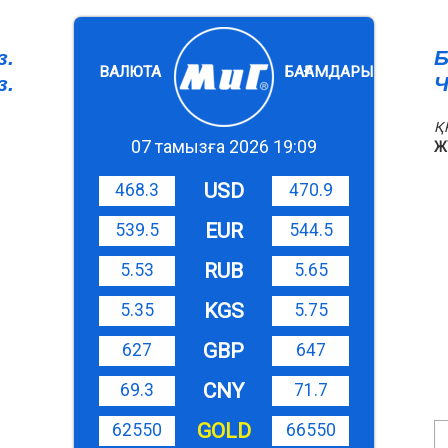
з.
Б
ВАЛЮТА
БАҒАМДАРЫ
з.
Ч
Қ
07 тамызға 2026 19:09
Ж
USD
468.3
470.9
EUR
539.5
544.5
RUB
5.53
5.65
KGS
5.35
5.75
GBP
627
647
CNY
69.3
71.7
GOLD
62550
66550