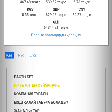
467.48 теңге
539.52 теңге
5.73 теңге
KGS
GBP
CNY
5.35 теңге
629.23 теңге
69.27 теңге
GLD
64344.21 теңге
Барлық бағамдарды қараңыз
Қаз
Рус
Eng
БАСТЫ БЕТ
ҚР ҰБ АЛТЫН ҚҰЙМАЛАРЫ
КОМПАНИЯ ТУРАЛЫ
БІЗДІ ҚАЛАЙ ТАБУҒА БОЛАДЫ?
ЖАҢАЛЫҚТАР