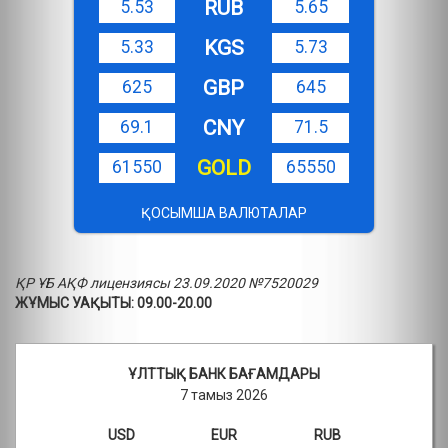
RUB
5.53
5.65
KGS
5.33
5.73
GBP
625
645
CNY
69.1
71.5
GOLD
61550
65550
ҚОСЫМША ВАЛЮТАЛАР
ҚР ҰБ АҚФ лицензиясы 23.09.2020 №7520029
ЖҰМЫС УАҚЫТЫ: 09.00-20.00
ҰЛТТЫҚ БАНК БАҒАМДАРЫ
7 тамыз 2026
USD
EUR
RUB