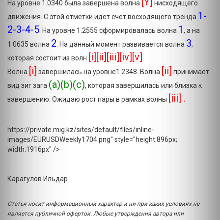
[Y]
На уровне 1.0340 была завершена волна
нисходящего
1-
движения. С этой отметки идет счет восходящего тренда
2-3-4-5
1
. На уровне 1.2555 сформировалась волна
, а на
2
3
1.0635 волна
. На данный момент развивается волна
,
[i][ii][iii][iv][v]
которая состоит из волн
.
[i]
[ii]
Волна
завершилась на уровне1.2348. Волна
принимает
(a)(b)(c)
вид зиг зага
, которая завершилась или близка к
[iii] .
завершению. Ожидаю рост пары в рамках волны
https://private.mig.kz/sites/default/files/inline-
images/EURUSDWeekly1704.png" style="height:896px;
width:1916px" />
Карагулов Ильдар
Статья носит информационный характер и ни при каких условиях не
является публичной офертой. Любые утверждения автора или