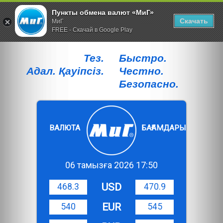
Пункты обмена валют «МиГ»
Скачать
МиГ
FREE - Скачай в Google Play
Тез.
Быстро.
Адал. Қауiпсiз.
Честно.
Безопасно.
ВАЛЮТА
БАҒАМДАРЫ
06 тамызға 2026 17:50
USD
468.3
470.9
EUR
540
545