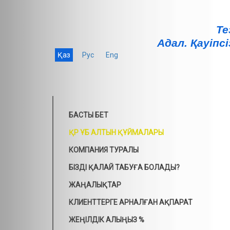
Те
Адал. Қауiпсi
Қаз
Рус
Eng
БАСТЫ БЕТ
ҚР ҰБ АЛТЫН ҚҰЙМАЛАРЫ
КОМПАНИЯ ТУРАЛЫ
БІЗДІ ҚАЛАЙ ТАБУҒА БОЛАДЫ?
ЖАҢАЛЫҚТАР
КЛИЕНТТЕРГЕ АРНАЛҒАН АҚПАРАТ
ЖЕҢІЛДІК АЛЫҢЫЗ %