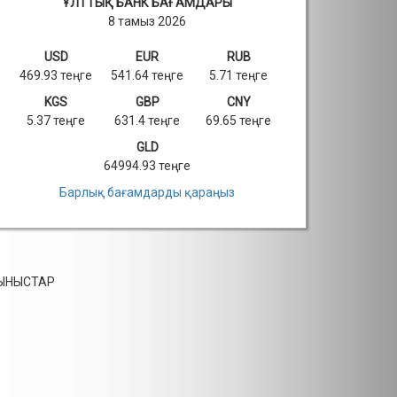
ҰЛТТЫҚ БАНК БАҒАМДАРЫ
8 тамыз 2026
USD
EUR
RUB
469.93 теңге
541.64 теңге
5.71 теңге
KGS
GBP
CNY
5.37 теңге
631.4 теңге
69.65 теңге
GLD
64994.93 теңге
Барлық бағамдарды қараңыз
СЫНЫСТАР