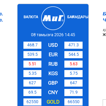
з.
Б
ВАЛЮТА
БАҒАМДАРЫ
з.
Ч
Қ
08 тамызға 2026 14:45
Ж
USD
468.7
471.3
EUR
539.5
544.5
RUB
5.51
5.63
KGS
5.35
5.75
GBP
627
647
CNY
69.5
71.9
GOLD
62550
66550