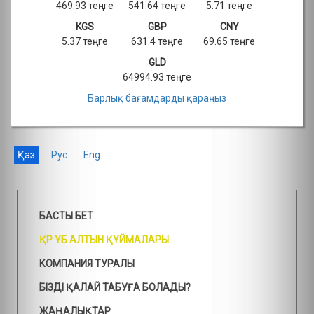
469.93 теңге
541.64 теңге
5.71 теңге
KGS
GBP
CNY
5.37 теңге
631.4 теңге
69.65 теңге
GLD
64994.93 теңге
Барлық бағамдарды қараңыз
Қаз
Рус
Eng
БАСТЫ БЕТ
ҚР ҰБ АЛТЫН ҚҰЙМАЛАРЫ
КОМПАНИЯ ТУРАЛЫ
БІЗДІ ҚАЛАЙ ТАБУҒА БОЛАДЫ?
ЖАҢАЛЫҚТАР