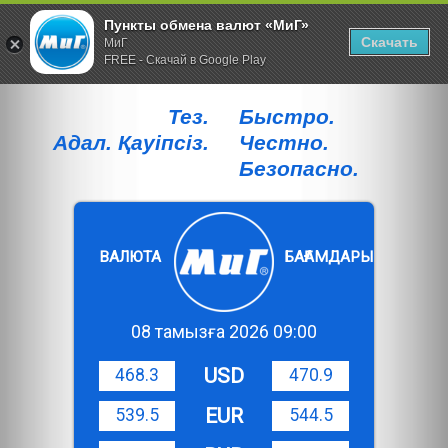
Пункты обмена валют «МиГ»
Скачать
МиГ
FREE - Скачай в Google Play
Тез.
Быстро.
Адал. Қауiпсiз.
Честно.
Безопасно.
ВАЛЮТА
БАҒАМДАРЫ
08 тамызға 2026 09:00
USD
468.3
470.9
EUR
539.5
544.5