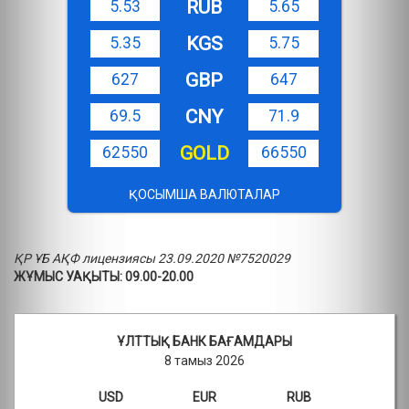
RUB
5.53
5.65
KGS
5.35
5.75
GBP
627
647
CNY
69.5
71.9
GOLD
62550
66550
ҚОСЫМША ВАЛЮТАЛАР
ҚР ҰБ АҚФ лицензиясы 23.09.2020 №7520029
ЖҰМЫС УАҚЫТЫ: 09.00-20.00
ҰЛТТЫҚ БАНК БАҒАМДАРЫ
8 тамыз 2026
USD
EUR
RUB