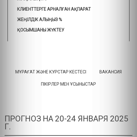
КЛИЕНТТЕРГЕ АРНАЛҒАН АҚПАРАТ
ЖЕҢІЛДІК АЛЫҢЫЗ %
ҚОСЫМШАНЫ ЖҮКТЕУ
МҰРАҒАТ ЖӘНЕ КУРСТАР КЕСТЕСІ
ВАКАНСИЯ
ПІКІРЛЕР МЕН ҰСЫНЫСТАР
ПРОГНОЗ НА 20-24 ЯНВАРЯ 2025
Г.