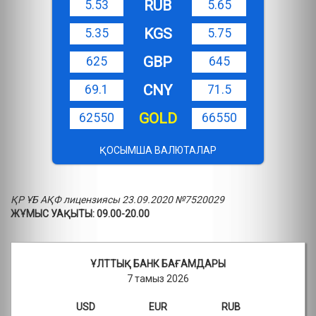
RUB
5.53
5.65
KGS
5.35
5.75
GBP
625
645
CNY
69.1
71.5
GOLD
62550
66550
ҚОСЫМША ВАЛЮТАЛАР
ҚР ҰБ АҚФ лицензиясы 23.09.2020 №7520029
ЖҰМЫС УАҚЫТЫ: 09.00-20.00
ҰЛТТЫҚ БАНК БАҒАМДАРЫ
7 тамыз 2026
USD
EUR
RUB