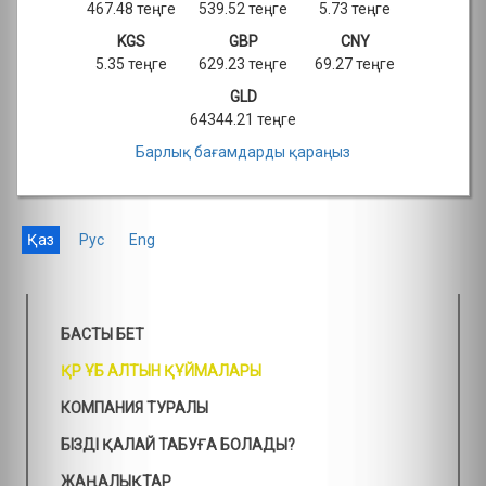
467.48 теңге
539.52 теңге
5.73 теңге
KGS
GBP
CNY
5.35 теңге
629.23 теңге
69.27 теңге
GLD
64344.21 теңге
Барлық бағамдарды қараңыз
Қаз
Рус
Eng
БАСТЫ БЕТ
ҚР ҰБ АЛТЫН ҚҰЙМАЛАРЫ
КОМПАНИЯ ТУРАЛЫ
БІЗДІ ҚАЛАЙ ТАБУҒА БОЛАДЫ?
ЖАҢАЛЫҚТАР