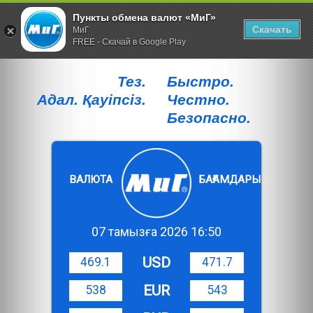
Пункты обмена валют «МиГ»
Скачать
МиГ
FREE - Скачай в Google Play
Тез.
Быстро.
Адал. Қауiпсiз.
Честно.
Безопасно.
ВАЛЮТА
БАҒАМДАРЫ
07 тамызға 2026 16:50
USD
469.1
471.7
EUR
538
543