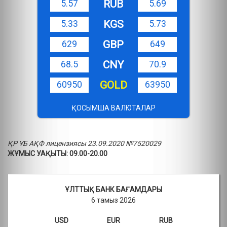
RUB
5.57
5.69
KGS
5.33
5.73
GBP
629
649
CNY
68.5
70.9
GOLD
60950
63950
ҚОСЫМША ВАЛЮТАЛАР
ҚР ҰБ АҚФ лицензиясы 23.09.2020 №7520029
ЖҰМЫС УАҚЫТЫ: 09.00-20.00
ҰЛТТЫҚ БАНК БАҒАМДАРЫ
6 тамыз 2026
USD
EUR
RUB