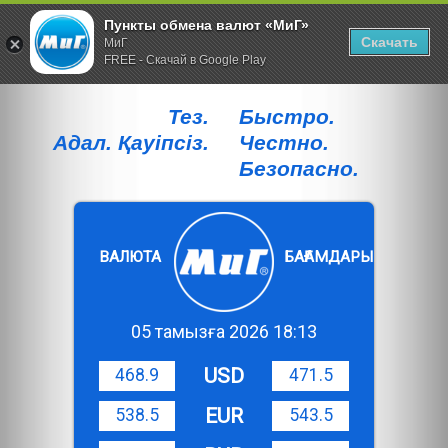
Пункты обмена валют «МиГ»
Скачать
МиГ
FREE - Скачай в Google Play
Тез.
Быстро.
Адал. Қауiпсiз.
Честно.
Безопасно.
ВАЛЮТА
БАҒАМДАРЫ
05 тамызға 2026 18:13
USD
468.9
471.5
EUR
538.5
543.5