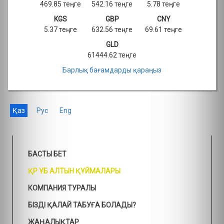
469.85 теңге
542.16 теңге
5.78 теңге
KGS
GBP
CNY
5.37 теңге
632.56 теңге
69.61 теңге
GLD
61444.62 теңге
Барлық бағамдарды қараңыз
Қаз
Рус
Eng
БАСТЫ БЕТ
ҚР ҰБ АЛТЫН ҚҰЙМАЛАРЫ
КОМПАНИЯ ТУРАЛЫ
БІЗДІ ҚАЛАЙ ТАБУҒА БОЛАДЫ?
ЖАҢАЛЫҚТАР