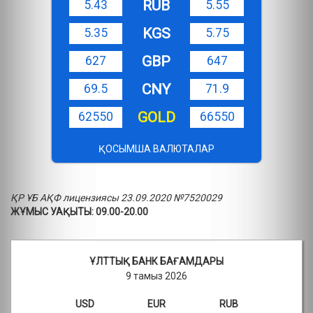
RUB
5.43
5.55
KGS
5.35
5.75
GBP
627
647
CNY
69.5
71.9
GOLD
62550
66550
ҚОСЫМША ВАЛЮТАЛАР
ҚР ҰБ АҚФ лицензиясы 23.09.2020 №7520029
ЖҰМЫС УАҚЫТЫ: 09.00-20.00
ҰЛТТЫҚ БАНК БАҒАМДАРЫ
9 тамыз 2026
USD
EUR
RUB