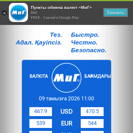
Пункты обмена валют «МиГ»
Скачать
МиГ
FREE - Скачай в Google Play
Тез.
Быстро.
Адал. Қауiпсiз.
Честно.
Безопасно.
ВАЛЮТА
БАҒАМДАРЫ
09 тамызға 2026 11:00
USD
467.9
470.5
EUR
539
544