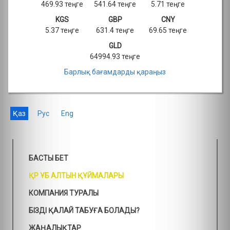
469.93 теңге
541.64 теңге
5.71 теңге
KGS
GBP
CNY
5.37 теңге
631.4 теңге
69.65 теңге
GLD
64994.93 теңге
Барлық бағамдарды қараңыз
Қаз
Рус
Eng
БАСТЫ БЕТ
ҚР ҰБ АЛТЫН ҚҰЙМАЛАРЫ
КОМПАНИЯ ТУРАЛЫ
БІЗДІ ҚАЛАЙ ТАБУҒА БОЛАДЫ?
ЖАҢАЛЫҚТАР