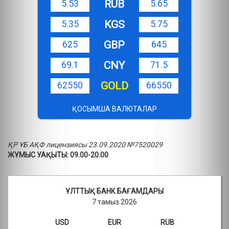
RUB
5.53
5.65
KGS
5.35
5.75
GBP
625
645
CNY
69.1
71.5
GOLD
62550
66550
ҚОСЫМША ВАЛЮТАЛАР
ҚР ҰБ АҚФ лицензиясы 23.09.2020 №7520029
ЖҰМЫС УАҚЫТЫ: 09.00-20.00
ҰЛТТЫҚ БАНК БАҒАМДАРЫ
7 тамыз 2026
USD
EUR
RUB