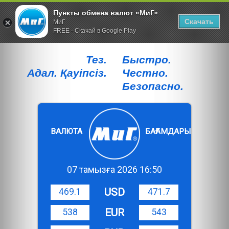
Пункты обмена валют «МиГ»
Скачать
МиГ
FREE - Скачай в Google Play
Тез.
Быстро.
Адал. Қауiпсiз.
Честно.
Безопасно.
ВАЛЮТА
БАҒАМДАРЫ
07 тамызға 2026 16:50
USD
469.1
471.7
EUR
538
543