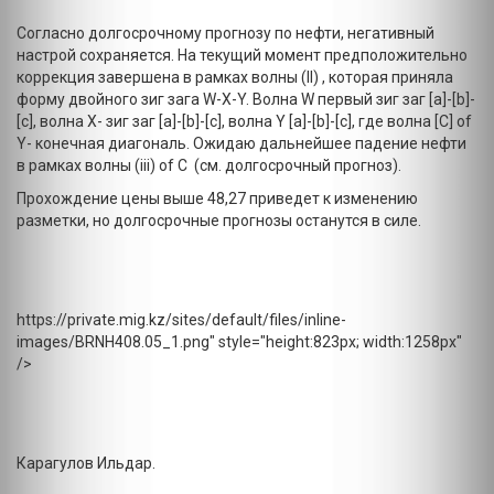
Согласно долгосрочному прогнозу по нефти, негативный
настрой сохраняется. На текущий момент предположительно
коррекция завершена в рамках волны (II) , которая приняла
форму двойного зиг зага W-X-Y. Волна W первый зиг заг [a]-[b]-
[c], волна X- зиг заг [a]-[b]-[c], волна Y [a]-[b]-[c], где волна [C] of
Y- конечная диагональ. Ожидаю дальнейшее падение нефти
в рамках волны (iii) of С (см. долгосрочный прогноз).
Прохождение цены выше 48,27 приведет к изменению
разметки, но долгосрочные прогнозы останутся в силе.
https://private.mig.kz/sites/default/files/inline-
images/BRNH408.05_1.png" style="height:823px; width:1258px"
/>
Карагулов Ильдар.