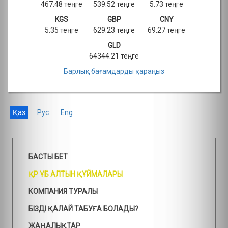
467.48 теңге
539.52 теңге
5.73 теңге
KGS
GBP
CNY
5.35 теңге
629.23 теңге
69.27 теңге
GLD
64344.21 теңге
Барлық бағамдарды қараңыз
Қаз
Рус
Eng
БАСТЫ БЕТ
ҚР ҰБ АЛТЫН ҚҰЙМАЛАРЫ
КОМПАНИЯ ТУРАЛЫ
БІЗДІ ҚАЛАЙ ТАБУҒА БОЛАДЫ?
ЖАҢАЛЫҚТАР