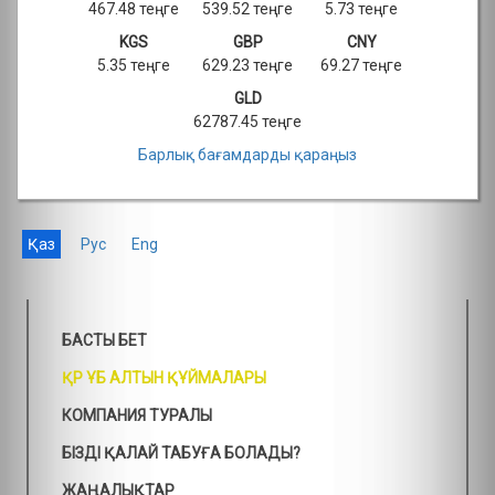
467.48 теңге
539.52 теңге
5.73 теңге
KGS
GBP
CNY
5.35 теңге
629.23 теңге
69.27 теңге
GLD
62787.45 теңге
Барлық бағамдарды қараңыз
Қаз
Рус
Eng
БАСТЫ БЕТ
ҚР ҰБ АЛТЫН ҚҰЙМАЛАРЫ
КОМПАНИЯ ТУРАЛЫ
БІЗДІ ҚАЛАЙ ТАБУҒА БОЛАДЫ?
ЖАҢАЛЫҚТАР