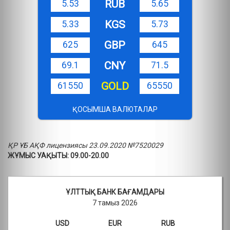
RUB
5.53
5.65
KGS
5.33
5.73
GBP
625
645
CNY
69.1
71.5
GOLD
61550
65550
ҚОСЫМША ВАЛЮТАЛАР
ҚР ҰБ АҚФ лицензиясы 23.09.2020 №7520029
ЖҰМЫС УАҚЫТЫ: 09.00-20.00
ҰЛТТЫҚ БАНК БАҒАМДАРЫ
7 тамыз 2026
USD
EUR
RUB