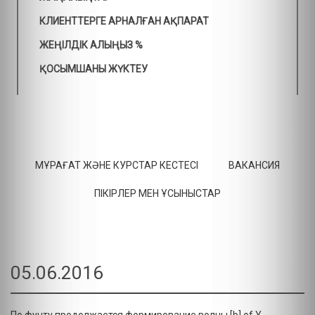
КЛИЕНТТЕРГЕ АРНАЛҒАН АҚПАРАТ
ЖЕҢІЛДІК АЛЫҢЫЗ %
ҚОСЫМШАНЫ ЖҮКТЕУ
МҰРАҒАТ ЖӘНЕ КУРСТАР КЕСТЕСІ
ВАКАНСИЯ
ПІКІРЛЕР МЕН ҰСЫНЫСТАР
05.06.2016