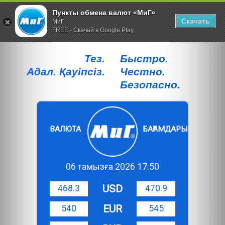
Пункты обмена валют «МиГ»
Скачать
МиГ
FREE - Скачай в Google Play
Тез.
Быстро.
Адал. Қауiпсiз.
Честно.
Безопасно.
ВАЛЮТА
БАҒАМДАРЫ
06 тамызға 2026 17:50
USD
468.3
470.9
EUR
540
545