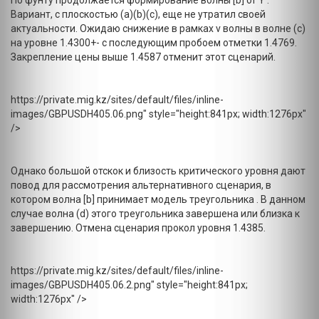
По фунту продолжается формирование волны [b] of Y .
Вариант, с плоскостью (a)(b)(c), еще не утратил своей
актуальности. Ожидаю снижение в рамках v волны в волне (с)
на уровне 1.4300+- с последующим пробоем отметки 1.4769.
Закрепление цены выше 1.4587 отменит этот сценарий.
https://private.mig.kz/sites/default/files/inline-
images/GBPUSDH405.06.png" style="height:841px; width:1276px"
/>
Однако большой отскок и близость критического уровня дают
повод для рассмотрения альтернативного сценария, в
котором волна [b] принимает модель треугольника . В данном
случае волна (d) этого треугольника завершена или близка к
завершению. Отмена сценария прокол уровня 1.4385.
https://private.mig.kz/sites/default/files/inline-
images/GBPUSDH405.06.2.png" style="height:841px;
width:1276px" />