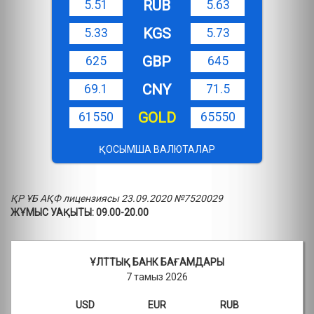
RUB
5.51
5.63
KGS
5.33
5.73
GBP
625
645
CNY
69.1
71.5
GOLD
61550
65550
ҚОСЫМША ВАЛЮТАЛАР
ҚР ҰБ АҚФ лицензиясы 23.09.2020 №7520029
ЖҰМЫС УАҚЫТЫ: 09.00-20.00
ҰЛТТЫҚ БАНК БАҒАМДАРЫ
7 тамыз 2026
USD
EUR
RUB