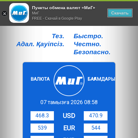
Пункты обмена валют «МиГ»
Скачать
МиГ
FREE - Скачай в Google Play
Тез.
Быстро.
Адал. Қауiпсiз.
Честно.
Безопасно.
ВАЛЮТА
БАҒАМДАРЫ
07 тамызға 2026 08:58
USD
468.3
470.9
EUR
539
544