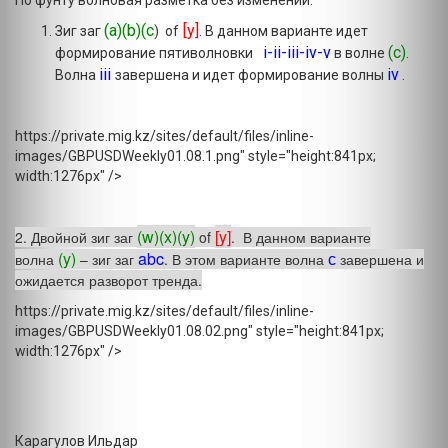
По фунту волновая разметка без изменений.
(a)(b)(c
[y]
Зиг заг
) of
. В данном варианте идет
i-ii-iii-iv-v
(c)
формирование пятиволновки
в волне
.
iii
iv
Волна
завершена и идет формирование волны
.
https://private.mig.kz/sites/default/files/inline-
images/GBPUSDWeekly01.08.1.png" style="height:841px;
width:1276px" />
(w)(x)(y)
[y]
2. Двойной зиг заг
of
. В данном варианте
(y)
abc
с
волна
– зиг заг
. В этом варианте волна
завершена и
ожидается разворот тренда.
https://private.mig.kz/sites/default/files/inline-
images/GBPUSDWeekly01.08.02.png" style="height:841px;
width:1276px" />
Карагулов Ильдар