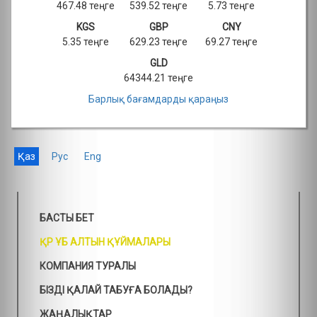
467.48 теңге
539.52 теңге
5.73 теңге
KGS
GBP
CNY
5.35 теңге
629.23 теңге
69.27 теңге
GLD
64344.21 теңге
Барлық бағамдарды қараңыз
Қаз
Рус
Eng
БАСТЫ БЕТ
ҚР ҰБ АЛТЫН ҚҰЙМАЛАРЫ
КОМПАНИЯ ТУРАЛЫ
БІЗДІ ҚАЛАЙ ТАБУҒА БОЛАДЫ?
ЖАҢАЛЫҚТАР