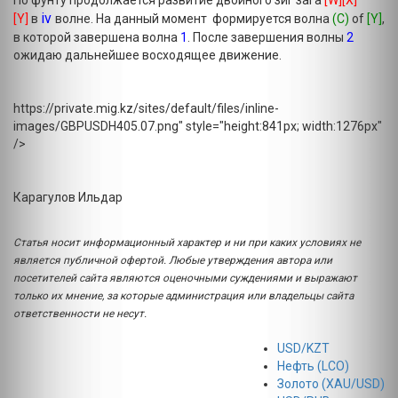
По фунту продолжается развитие двойного зиг зага
[W][X]
iv
[Y]
в
волне. На данный момент формируется волна
(С)
of
[Y]
,
в которой завершена волна
1
. После завершения волны
2
ожидаю дальнейшее восходящее движение.
https://private.mig.kz/sites/default/files/inline-
images/GBPUSDH405.07.png" style="height:841px; width:1276px"
/>
Карагулов Ильдар
Статья носит информационный характер и ни при каких условиях не
является публичной офертой. Любые утверждения автора или
посетителей сайта являются оценочными суждениями и выражают
только их мнение, за которые администрация или владельцы сайта
ответственности не несут.
USD/KZT
Нефть (LCO)
Золото (XAU/USD)