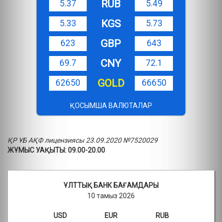
RUB
5.37
5.49
KGS
5.33
5.73
GBP
623
643
CNY
69.7
72.1
GOLD
62650
66650
ҚОСЫМША ВАЛЮТАЛАР
ҚР ҰБ АҚФ лицензиясы 23.09.2020 №7520029
ЖҰМЫС УАҚЫТЫ: 09.00-20.00
ҰЛТТЫҚ БАНК БАҒАМДАРЫ
10 тамыз 2026
USD
EUR
RUB