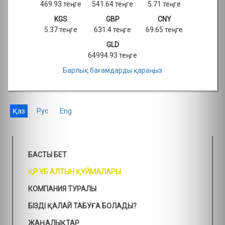
469.93 теңге
541.64 теңге
5.71 теңге
KGS
GBP
CNY
5.37 теңге
631.4 теңге
69.65 теңге
GLD
64994.93 теңге
Барлық бағамдарды қараңыз
Қаз
Рус
Eng
БАСТЫ БЕТ
ҚР ҰБ АЛТЫН ҚҰЙМАЛАРЫ
КОМПАНИЯ ТУРАЛЫ
БІЗДІ ҚАЛАЙ ТАБУҒА БОЛАДЫ?
ЖАҢАЛЫҚТАР