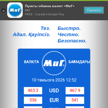
Пункты обмена валют «МиГ»
Скачать
МиГ
FREE - Скачай в Google Play
Тез.
Быстро.
Адал. Қауiпсiз.
Честно.
Безопасно.
ВАЛЮТА
БАҒАМДАРЫ
10 тамызға 2026 12:52
USD
465.3
467.9
EUR
536
541