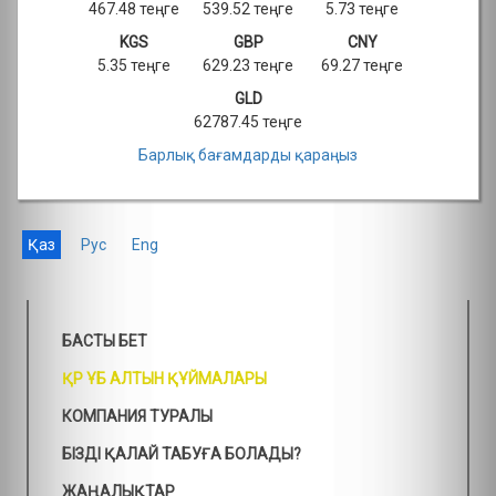
467.48 теңге
539.52 теңге
5.73 теңге
KGS
GBP
CNY
5.35 теңге
629.23 теңге
69.27 теңге
GLD
62787.45 теңге
Барлық бағамдарды қараңыз
Қаз
Рус
Eng
БАСТЫ БЕТ
ҚР ҰБ АЛТЫН ҚҰЙМАЛАРЫ
КОМПАНИЯ ТУРАЛЫ
БІЗДІ ҚАЛАЙ ТАБУҒА БОЛАДЫ?
ЖАҢАЛЫҚТАР