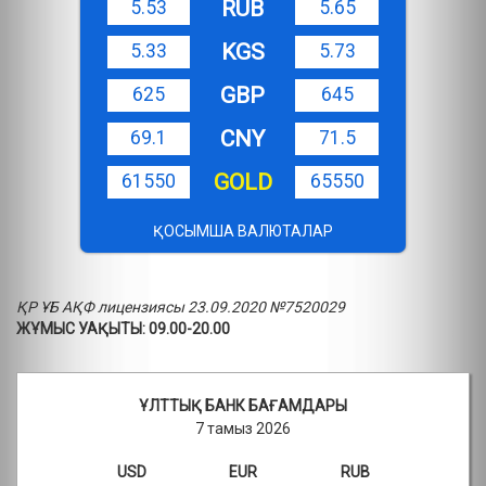
RUB
5.53
5.65
KGS
5.33
5.73
GBP
625
645
CNY
69.1
71.5
GOLD
61550
65550
ҚОСЫМША ВАЛЮТАЛАР
ҚР ҰБ АҚФ лицензиясы 23.09.2020 №7520029
ЖҰМЫС УАҚЫТЫ: 09.00-20.00
ҰЛТТЫҚ БАНК БАҒАМДАРЫ
7 тамыз 2026
USD
EUR
RUB