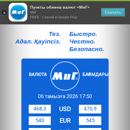
Пункты обмена валют «МиГ»
Скачать
МиГ
FREE - Скачай в Google Play
Тез.
Быстро.
Адал. Қауiпсiз.
Честно.
Безопасно.
ВАЛЮТА
БАҒАМДАРЫ
06 тамызға 2026 17:50
USD
468.3
470.9
EUR
540
545