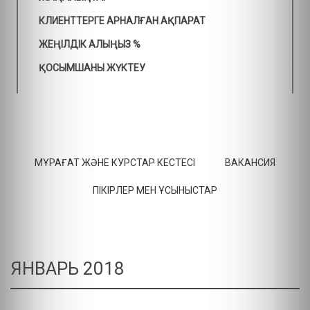
КЛИЕНТТЕРГЕ АРНАЛҒАН АҚПАРАТ
ЖЕҢІЛДІК АЛЫҢЫЗ %
ҚОСЫМШАНЫ ЖҮКТЕУ
МҰРАҒАТ ЖӘНЕ КУРСТАР КЕСТЕСІ
ВАКАНСИЯ
ПІКІРЛЕР МЕН ҰСЫНЫСТАР
ЯНВАРЬ 2018