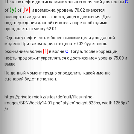
c
Цена по нефти достигла минимальных значений для волны
(y)
[iv]
of
of
и возможно, уровень 70.02 окажется
разворотным для всего восходящего движения. Для
подтверждения данной гипотезы паре необходимо
преодолеть отметку 62.01.
Однако у нефти есть и более высокие цели для данной
модели. При таком варианте цена 70.02 будет лишь
с
[1]
окончанием волны
в волне
. Тогда, после коррекции,
нефть продолжит укрепляться с достижением уровня 75.00 и
выше.
На данный момент трудно определить, какой именно
сценарий будет исполнен.
https://private.mig.kz/sites/default/files/inline-
images/BRNWeekly14.01.png" style="height:823px; width:1258px"
/>