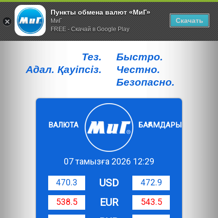
Пункты обмена валют «МиГ»
Скачать
МиГ
FREE - Скачай в Google Play
Тез.
Быстро.
Адал. Қауiпсiз.
Честно.
Безопасно.
ВАЛЮТА
БАҒАМДАРЫ
07 тамызға 2026 12:29
USD
470.3
472.9
EUR
538.5
543.5