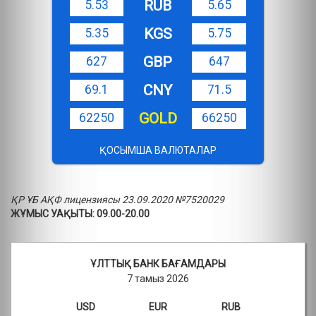
RUB
5.53
5.65
KGS
5.35
5.75
GBP
627
647
CNY
69.1
71.5
GOLD
62250
66250
ҚОСЫМША ВАЛЮТАЛАР
ҚР ҰБ АҚФ лицензиясы 23.09.2020 №7520029
ЖҰМЫС УАҚЫТЫ: 09.00-20.00
ҰЛТТЫҚ БАНК БАҒАМДАРЫ
7 тамыз 2026
USD
EUR
RUB