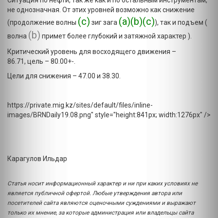
Ситуация по нефти, так же как и по остальным инструментам,
не однозначная. От этих уровней возможно как снижение
(с)
(a)(b)(c)
(продолжение волны
зиг зага
), так и подъем (
(b)
волна
примет более глубокий и затяжной характер ).
Критический уровень для восходящего движения –
86.71, цель – 80.00+-.
Цели для снижения – 47.00 и 38.30.
https://private.mig.kz/sites/default/files/inline-
images/BRNDaily19.08.png" style="height:841px; width:1276px" />
Карагулов Ильдар
Статья носит информационный характер и ни при каких условиях не
является публичной офертой. Любые утверждения автора или
посетителей сайта являются оценочными суждениями и выражают
только их мнение, за которые администрация или владельцы сайта