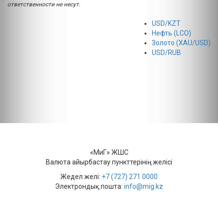
ответственности не несут.
USD/KZT
Нефть (LCO)
Золото (XAU/USD)
USD/RUB
«МиГ» ЖШС
Валюта айырбастау пункттерінің желісі
Жедел желі:
+7 (727) 271 0000
Электрондық пошта:
info@mig.kz