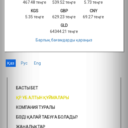
467.48 теңге
539.52 теңге
5.73 теңге
KGS
GBP
CNY
5.35 теңге
629.23 теңге
69.27 теңге
GLD
64344.21 теңге
Барлық бағамдарды қараңыз
Қаз
Рус
Eng
БАСТЫ БЕТ
ҚР ҰБ АЛТЫН ҚҰЙМАЛАРЫ
КОМПАНИЯ ТУРАЛЫ
БІЗДІ ҚАЛАЙ ТАБУҒА БОЛАДЫ?
ЖАҢАЛЫҚТАР