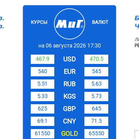
з.
Б
КУРСЫ
ВАЛЮТ
з.
Ч
Л
на 06 августа 2026 17:30
Р
USD
467.9
470.5
EUR
540
545
RUB
5.51
5.63
KGS
5.33
5.73
GBP
625
645
CNY
69.1
71.5
GOLD
61550
65550