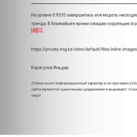
На уровне 0.9535 завершилась вся модель нисход
тренда. В ближайшее время ожидаю коррекцию в 
[B][C]
.
https://private.mig.kz/sites/default/files/inline-ima
Карагулов Ильдар
Статья носит информационный характер и ни при каких усл
сайта являются оценочными суждениями и выражают только
несут.