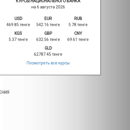
КУРСЫ НАЦИОНАЛЬНОГО БАНКА
на 6 августа 2026
USD
EUR
RUB
469.85 тенге
542.16 тенге
5.78 тенге
KGS
GBP
CNY
5.37 тенге
632.56 тенге
69.61 тенге
GLD
62787.45 тенге
Посмотреть все курсы
ЕНИЯ