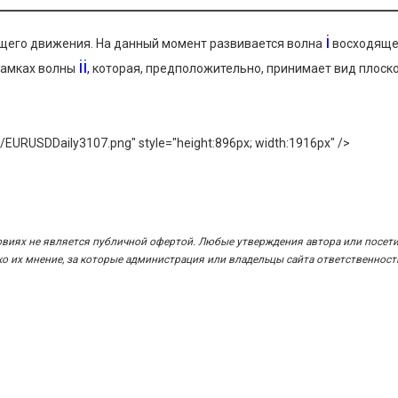
i
ящего движения. На данный момент развивается волна
восходяще
ii
рамках волны
,
которая, предположительно, принимает вид плоск
ges/EURUSDDaily3107.png" style="height:896px; width:1916px" />
овиях не является публичной офертой. Любые утверждения автора или посет
 их мнение, за которые администрация или владельцы сайта ответственност