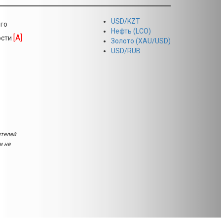
USD/KZT
го
Нефть (LCO)
[A]
ости
Золото (XAU/USD)
USD/RUB
ителей
и не