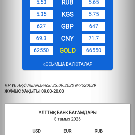
RUB
5.53
5.65
KGS
5.35
5.75
GBP
627
647
CNY
69.3
71.7
GOLD
62550
66550
ҚОСЫМША ВАЛЮТАЛАР
ҚР ҰБ АҚФ лицензиясы 23.09.2020 №7520029
ЖҰМЫС УАҚЫТЫ: 09.00-20.00
ҰЛТТЫҚ БАНК БАҒАМДАРЫ
8 тамыз 2026
USD
EUR
RUB