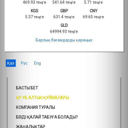
469.93 теңге
541.64 теңге
5.71 теңге
KGS
GBP
CNY
5.37 теңге
631.4 теңге
69.65 теңге
GLD
64994.93 теңге
Барлық бағамдарды қараңыз
Қаз
Рус
Eng
БАСТЫ БЕТ
ҚР ҰБ АЛТЫН ҚҰЙМАЛАРЫ
КОМПАНИЯ ТУРАЛЫ
БІЗДІ ҚАЛАЙ ТАБУҒА БОЛАДЫ?
ЖАҢАЛЫҚТАР