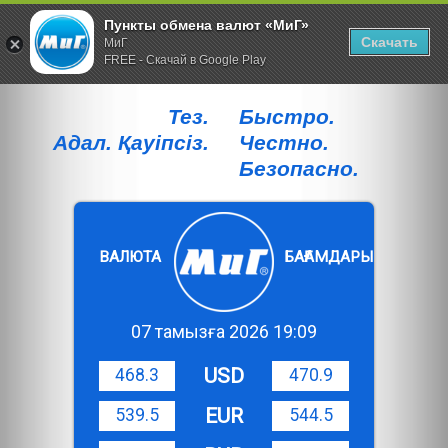
Пункты обмена валют «МиГ»
Скачать
МиГ
FREE - Скачай в Google Play
Тез.
Быстро.
Адал. Қауiпсiз.
Честно.
Безопасно.
ВАЛЮТА
БАҒАМДАРЫ
07 тамызға 2026 19:09
USD
468.3
470.9
EUR
539.5
544.5