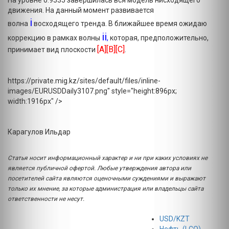
На уровне 0.9535 завершилась вся модель нисходящего
движения. На данный момент развивается
i
волна
восходящего тренда. В ближайшее время ожидаю
ii
коррекцию в рамках волны
,
которая, предположительно,
[A][B][C]
принимает вид плоскости
.
https://private.mig.kz/sites/default/files/inline-
images/EURUSDDaily3107.png" style="height:896px;
width:1916px" />
Карагулов Ильдар
Статья носит информационный характер и ни при каких условиях не
является публичной офертой. Любые утверждения автора или
посетителей сайта являются оценочными суждениями и выражают
только их мнение, за которые администрация или владельцы сайта
ответственности не несут.
USD/KZT