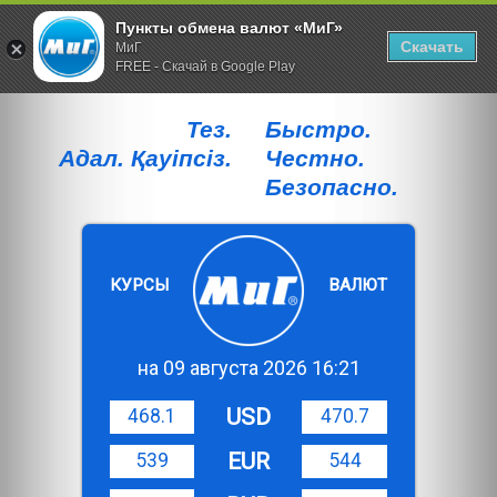
Пункты обмена валют «МиГ»
Скачать
МиГ
FREE - Скачай в Google Play
Тез.
Быстро.
Адал. Қауiпсiз.
Честно.
Безопасно.
КУРСЫ
ВАЛЮТ
на 09 августа 2026 16:21
USD
468.1
470.7
EUR
539
544