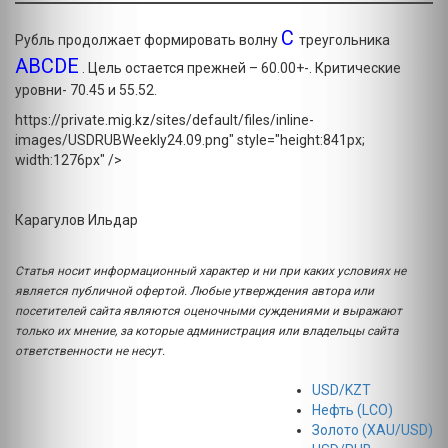
C
Рубль продолжает формировать волну
треугольника
ABCDE
. Цель остается прежней – 60.00+-. Критические
уровни- 70.45 и 55.52.
https://private.mig.kz/sites/default/files/inline-
images/USDRUBWeekly24.09.png" style="height:841px;
width:1276px" />
Карагулов Ильдар
Статья носит информационный характер и ни при каких условиях не
является публичной офертой. Любые утверждения автора или
посетителей сайта являются оценочными суждениями и выражают
только их мнение, за которые администрация или владельцы сайта
ответственности не несут.
USD/KZT
Нефть (LCO)
Золото (XAU/USD)