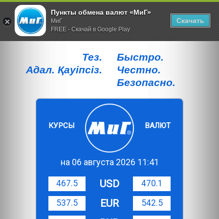
Пункты обмена валют «МиГ»
Скачать
МиГ
FREE - Скачай в Google Play
Тез.
Быстро.
Адал. Қауiпсiз.
Честно.
Безопасно.
КУРСЫ
ВАЛЮТ
на 06 августа 2026 11:41
USD
467.5
470.1
EUR
537.5
542.5