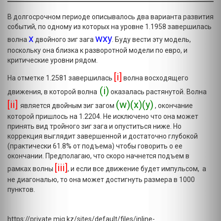
В долгосрочном периоде описывалось два варианта развития
событий, по одному из которых на уровне 1.1958 завершилась
x
wxy
волна
двойного зиг зага
. Буду вести эту модель,
поскольку она близка к разворотной модели по евро, и
критические уровни рядом.
[i]
На отметке 1.2581 завершилась
волна восходящего
(i)
движения, в которой волна
оказалась растянутой. Волна
[ii]
(w)(x)(y)
является двойным зиг загом
, окончание
которой пришлось на 1.2204. Не исключено что она может
принять вид тройного зиг зага и опуститься ниже. Но
коррекция выглядит завершенной и достаточно глубокой
(практически 61.8% от подъема) чтобы говорить о ее
окончании. Предполагаю, что скоро начнется подъем в
[iii]
рамках волны
, и если все движение будет импульсом, а
не диагональю, то она может достигнуть размера в 1000
пунктов.
https://private.mig.kz/sites/default/files/inline-